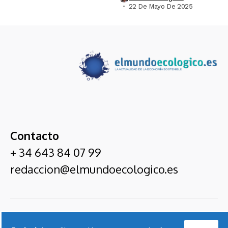
22 De Mayo De 2025
Contacto
+ 34 643 84 07 99
redaccion@elmundoecologico.es
El Mundo Ecológico
Entrevistas
Ecoexpertos
Servicios De
Suscríbete
Nota
Contact