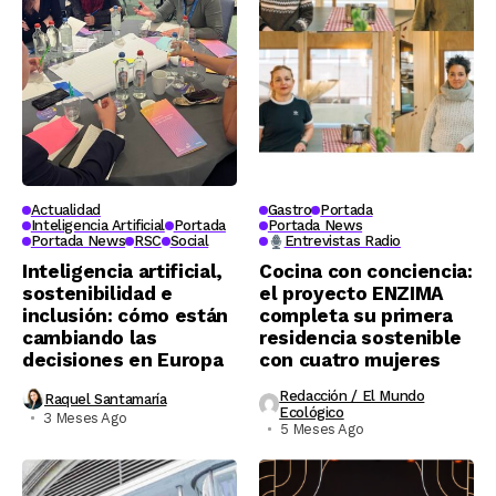
Actualidad
Gastro
Portada
Inteligencia Artificial
Portada
Portada News
Portada News
RSC
Social
Entrevistas Radio
Inteligencia artificial,
Cocina con conciencia:
sostenibilidad e
el proyecto ENZIMA
inclusión: cómo están
completa su primera
cambiando las
residencia sostenible
decisiones en Europa
con cuatro mujeres
Redacción / El Mundo
Raquel Santamaría
Ecológico
3 Meses Ago
5 Meses Ago