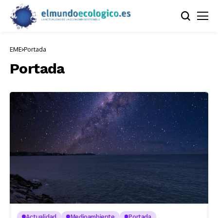
EME
Portada
Portada
Actualidad
Medioambiente
Portada