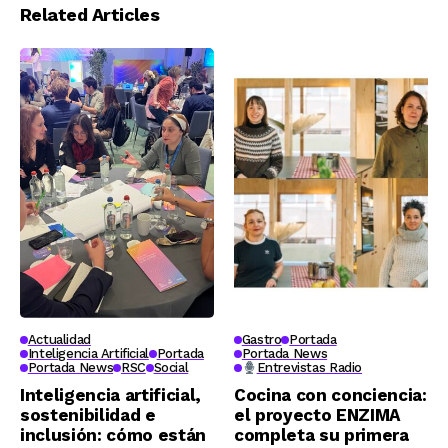
hacia un futuro
animal “Welfair”
Related Articles
sostenible
Actualidad
Gastro
Portada
Inteligencia Artificial
Portada
Portada News
Portada News
RSC
Social
Entrevistas Radio
Inteligencia artificial,
Cocina con conciencia:
sostenibilidad e
el proyecto ENZIMA
inclusión: cómo están
completa su primera