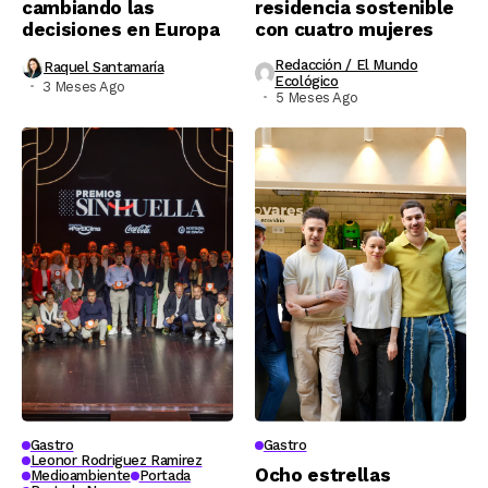
cambiando las
residencia sostenible
decisiones en Europa
con cuatro mujeres
Redacción / El Mundo
Raquel Santamaría
Ecológico
3 Meses Ago
5 Meses Ago
Gastro
Gastro
Leonor Rodriguez Ramirez
Ocho estrellas
Medioambiente
Portada