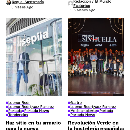
Redacción / El Mundo
Raquel Santamaría
Ecológico
3 Meses Ago
5 Meses Ago
Leonor Rodr
Gastro
Leonor Rodriguez Ramirez
Leonor Rodriguez Ramirez
Portada
Portada News
Medioambiente
Portada
Tendencias
Portada News
Haz sitio en tu armario
Revolución Verde en
para la nueva
la hostelería española: