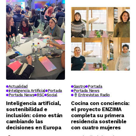
Actualidad
Gastro
Portada
Inteligencia Artificial
Portada
Portada News
Portada News
RSC
Social
Entrevistas Radio
Inteligencia artificial,
Cocina con conciencia:
sostenibilidad e
el proyecto ENZIMA
inclusión: cómo están
completa su primera
cambiando las
residencia sostenible
decisiones en Europa
con cuatro mujeres