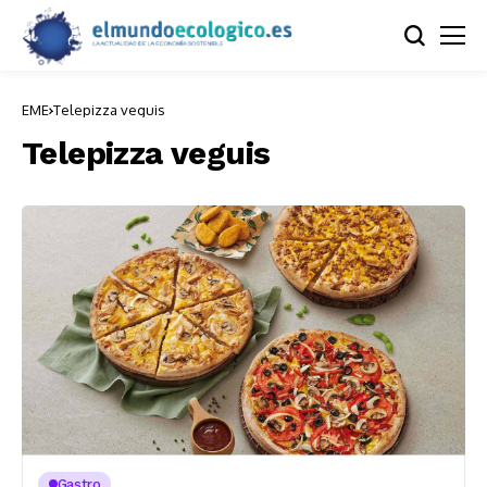
EME
Telepizza veguis
Telepizza veguis
Gastro