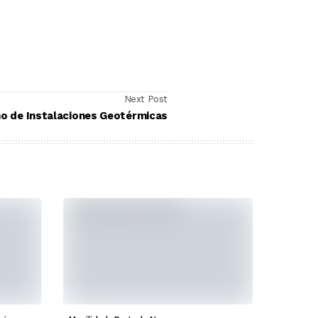
Next Post
ño de Instalaciones Geotérmicas