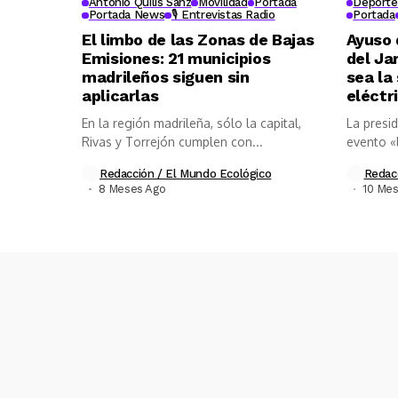
Antonio Quilis Sanz
Movilidad
Portada
Deporte 
Portada News
🎙️ Entrevistas Radio
Portada
El limbo de las Zonas de Bajas
Ayuso 
Emisiones: 21 municipios
del Ja
madrileños siguen sin
sea la
aplicarlas
eléctr
En la región madrileña, sólo la capital,
La presi
Rivas y Torrejón cumplen con...
evento «
Redacción / El Mundo Ecológico
Redac
8 Meses Ago
10 Me