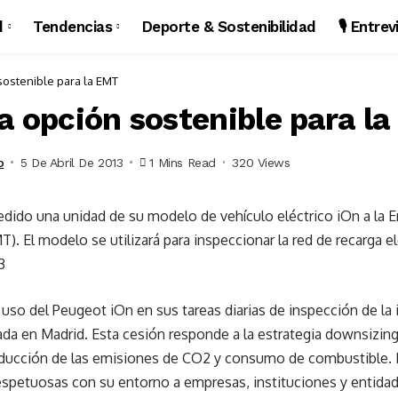
d
Tendencias
Deporte & Sostenibilidad
🎙️ Entre
sostenible para la EMT
la opción sostenible para l
o
5 De Abril De 2013
1 Mins Read
320 Views
dido una unidad de su modelo de vehículo eléctrico iOn a la 
). El modelo se utilizará para inspeccionar la red de recarga el
3
uso del Peugeot iOn en sus tareas diarias de inspección de la 
lada en Madrid. Esta cesión responde a la estrategia downsizi
educción de las emisiones de CO2 y consumo de combustible. 
espetuosas con su entorno a empresas, instituciones y entida