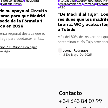
Y Sostenibilidad
Movilidad
Actualidad
Leonor Rodriguez Ra
Portada News
Medioambiente
Portada
Portad
RSC
da su apoyo al Circuito
“De Madrid al Tajo”: Lo
rama para que Madrid
residuos que los madril
 sede de la Fórmula 1
tiran al WC y acaban ll
ica en 2026
a Toledo
denta regional destaca que el
Más del 80% de los vertidos qu
llega para quedarse» en la...
contaminan el río Tajo provienen
ción / El Mundo Ecológico
Leonor Rodríguez
ses Ago
13 De Mayo De 2025
Contacto
+ 34 643 84 07 99