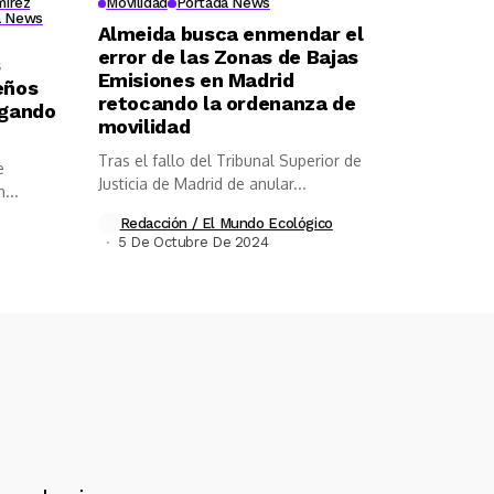
mirez
Movilidad
Portada News
a News
Almeida busca enmendar el
error de las Zonas de Bajas
s
Emisiones en Madrid
eños
retocando la ordenanza de
egando
movilidad
Tras el fallo del Tribunal Superior de
e
Justicia de Madrid de anular...
...
Redacción / El Mundo Ecológico
5 De Octubre De 2024