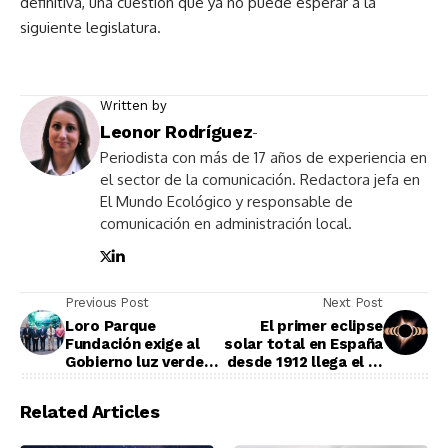
definitiva, una cuestión que ya no puede esperar a la
siguiente legislatura.
Written by
Leonor Rodríguez
-
Periodista con más de 17 años de experiencia en
el sector de la comunicación. Redactora jefa en
El Mundo Ecológico y responsable de
comunicación en administración local.
Previous Post
Next Post
Loro Parque
El primer eclipse
Fundación exige al
solar total en España
Gobierno luz verde
desde 1912 llega el 12
para salvar a las
de agosto: la franja
orcas de Marineland
de totalidad, los
Related Articles
y presenta la única
horarios y cómo
red para rastrear y
verlo sin dañarte los