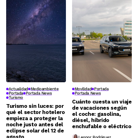
proteger cetáceos
ojos
en el Estrecho
Actualidad
Medioambiente
Movilidad
Portada
Portada
Portada News
Portada News
Turismo
Cuánto cuesta un viaje
Turismo sin luces: por
de vacaciones según
qué el sector hotelero
el coche: gasolina,
empieza a proteger la
diésel, híbrido
noche justo antes del
enchufable o eléctrico
eclipse solar del 12 de
agosto
Leonor Rodríguez