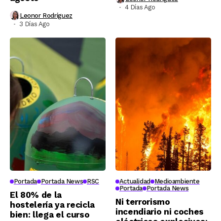
4 Días Ago
Leonor Rodríguez
3 Días Ago
Portada
Portada News
RSC
Actualidad
Medioambiente
Portada
Portada News
El 80% de la
Ni terrorismo
hostelería ya recicla
incendiario ni coches
bien: llega el curso