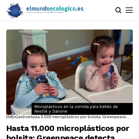
Microplásticos en la comida para bebés de
Nestlé y Danone
EME
Gastro
Hasta 11.000 microplásticos por bolsita: Greenpeace
detecta contaminación en la comida para bebés de
Nestlé y Danone
Hasta 11.000 microplásticos por
bolsita: Greenpeace detecta