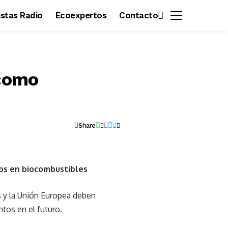
vistas Radio
Ecoexpertos
Contacto
 como
Share
vos en biocombustibles
s y la Unión Europea deben
tos en el futuro.