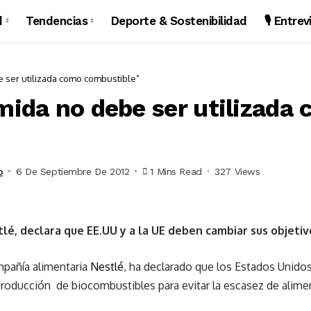
d
Tendencias
Deporte & Sostenibilidad
🎙️ Entre
e ser utilizada como combustible”
omida no debe ser utilizada
o
6 De Septiembre De 2012
1 Mins Read
327 Views
lé, declara que EE.UU y a la UE deben cambiar sus objeti
mpañía alimentaria
Nestlé
, ha declarado que los Estados Unido
roducción de biocombustibles para evitar la escasez de alimen