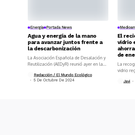
Energía
Portada News
Medioam
Agua y energía de la mano
El rec
para avanzar juntos frente a
vidrio
la descarbonización
ahorr
de ene
La Asociación Española de Desalación y
Reutilización (AEDyR) reunió ayer en la...
La recog
vidrio re
Redacción / El Mundo Ecológico
5 De Octubre De 2024
Javi