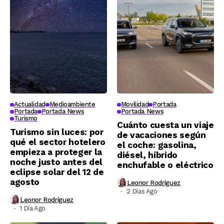
Actualidad
Medioambiente
Movilidad
Portada
Portada
Portada News
Portada News
Turismo
Cuánto cuesta un viaje
Turismo sin luces: por
de vacaciones según
qué el sector hotelero
el coche: gasolina,
empieza a proteger la
diésel, híbrido
noche justo antes del
enchufable o eléctrico
eclipse solar del 12 de
agosto
Leonor Rodríguez
2 Días Ago
Leonor Rodríguez
1 Día Ago