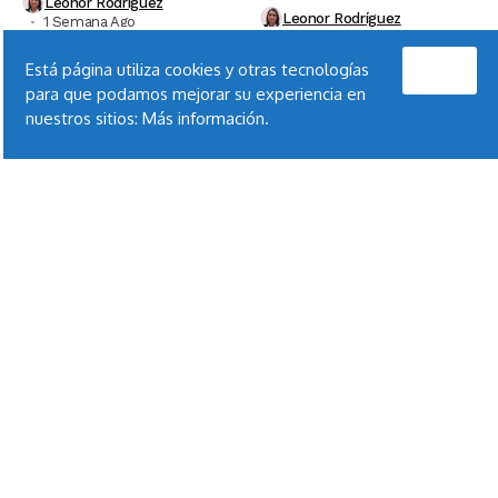
Leonor Rodríguez
Leonor Rodríguez
1 Semana Ago
1 Semana Ago
Acepto
Está página utiliza cookies y otras tecnologías
para que podamos mejorar su experiencia en
nuestros sitios:
Más información.
Contacto
+ 34 643 84 07 99
redaccion@elmundoecologico.es
El Mundo Ecológico