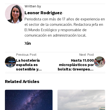
Written by
Leonor Rodríguez
-
Periodista con más de 17 años de experiencia en
el sector de la comunicación. Redactora jefa en
El Mundo Ecológico y responsable de
comunicación en administración local.
Previous Post
Next Post
La hostelería
Hasta 11.000
española es
microplásticos por
sostenible y
bolsita: Greenpeace
rentable: así están
detecta
descarbonizando sus
contaminación en la
Related Articles
negocios los
comida para bebés
ganadores de los III
de Nestlé y Danone
Premios #PorElClima