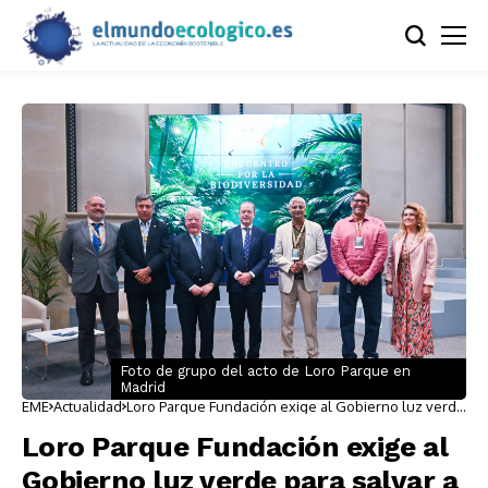
Foto de grupo del acto de Loro Parque en
Madrid
EME
Actualidad
Loro Parque Fundación exige al Gobierno luz verde
para salvar a las orcas de Marineland y presenta la
única red para rastrear y proteger cetáceos en el
Loro Parque Fundación exige al
Estrecho
Gobierno luz verde para salvar a