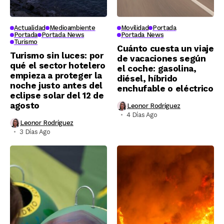
Actualidad
Medioambiente
Movilidad
Portada
Portada
Portada News
Portada News
Turismo
Cuánto cuesta un viaje
Turismo sin luces: por
de vacaciones según
qué el sector hotelero
el coche: gasolina,
empieza a proteger la
diésel, híbrido
noche justo antes del
enchufable o eléctrico
eclipse solar del 12 de
agosto
Leonor Rodríguez
4 Días Ago
Leonor Rodríguez
3 Días Ago