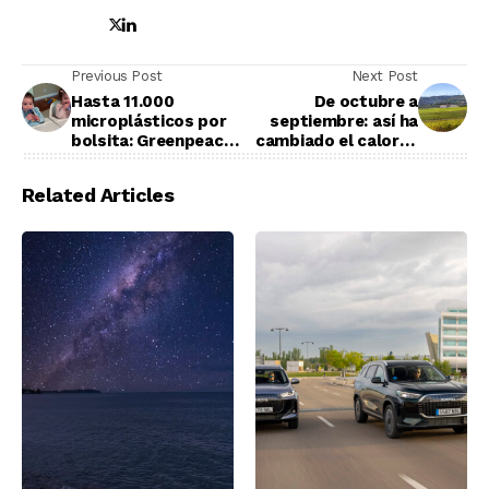
Previous Post
Next Post
Hasta 11.000
De octubre a
microplásticos por
septiembre: así ha
bolsita: Greenpeace
cambiado el calor la
detecta
vendimia española en
contaminación en la
35 años
Related Articles
comida para bebés
de Nestlé y Danone