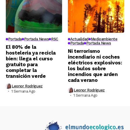
Portada
Portada News
RSC
Actualidad
Medioambiente
Portada
Portada News
El 80% de la
Ni terrorismo
hostelería ya recicla
incendiario ni coches
bien: llega el curso
eléctricos explosivos:
gratuito para
los bulos sobre
completar la
incendios que arden
transición verde
cada verano
Leonor Rodríguez
Leonor Rodríguez
1 Semana Ago
1 Semana Ago