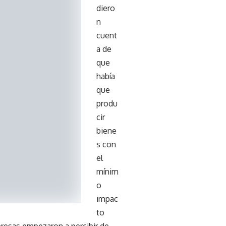
diero
n
cuent
a de
que
había
que
produ
cir
biene
s con
el
mínim
o
impac
to