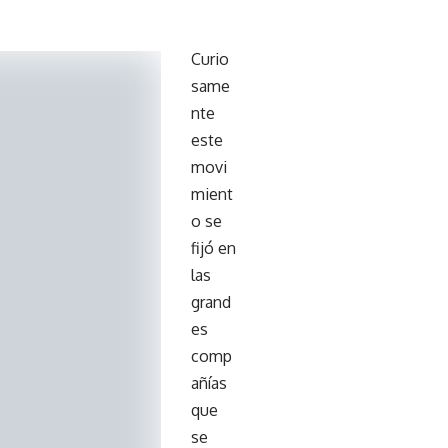
Curio
same
nte
este
movi
mient
o se
fijó en
las
grand
es
comp
añías
que
se