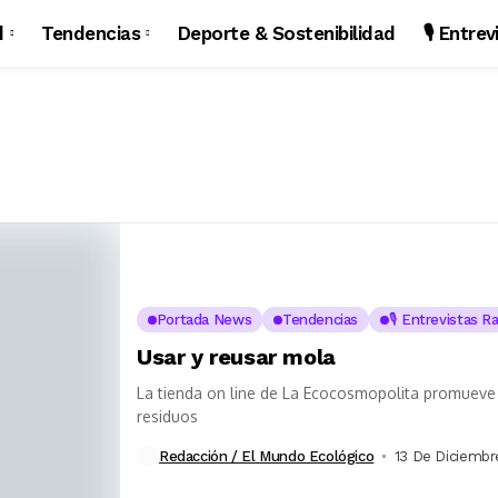
d
Tendencias
Deporte & Sostenibilidad
🎙️ Entre
Portada News
Tendencias
🎙️ Entrevistas R
Usar y reusar mola
La tienda on line de La Ecocosmopolita promueve 
residuos
Redacción / El Mundo Ecológico
13 De Diciembr