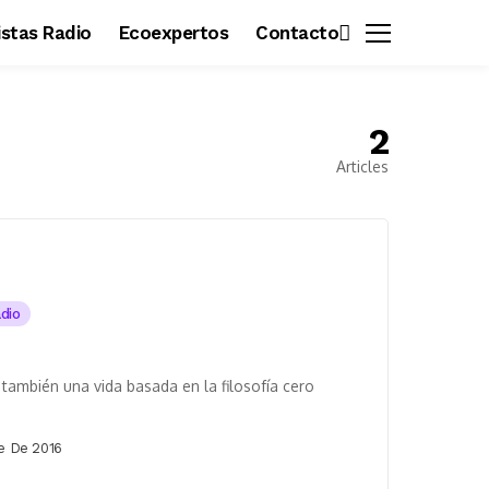
vistas Radio
Ecoexpertos
Contacto
2
Articles
adio
también una vida basada en la filosofía cero
e De 2016