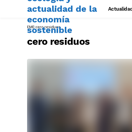
Actualida
EME
cero residuos
cero residuos