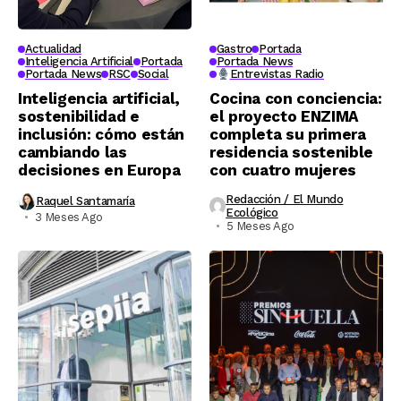
Actualidad
Gastro
Portada
Inteligencia Artificial
Portada
Portada News
Portada News
RSC
Social
Entrevistas Radio
Inteligencia artificial,
Cocina con conciencia:
sostenibilidad e
el proyecto ENZIMA
inclusión: cómo están
completa su primera
cambiando las
residencia sostenible
decisiones en Europa
con cuatro mujeres
Redacción / El Mundo
Raquel Santamaría
Ecológico
3 Meses Ago
5 Meses Ago