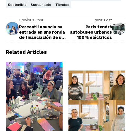
Sostenible
Sustainable
Tiendas
Previous Post
Next Post
Percentil anuncia su
París tendrá
entrada en una ronda
autobuses urbanos
de financiación de un
100% eléctricos
millón de euros
Related Articles