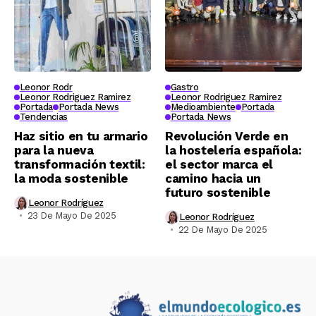
Leonor Rodr
Gastro
Leonor Rodriguez Ramirez
Leonor Rodriguez Ramirez
Portada
Portada News
Medioambiente
Portada
Tendencias
Portada News
Haz sitio en tu armario
Revolución Verde en
para la nueva
la hostelería española:
transformación textil:
el sector marca el
la moda sostenible
camino hacia un
futuro sostenible
Leonor Rodríguez
23 De Mayo De 2025
Leonor Rodríguez
22 De Mayo De 2025