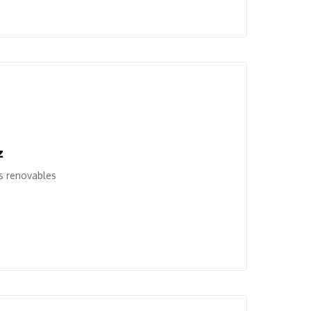
z
s renovables