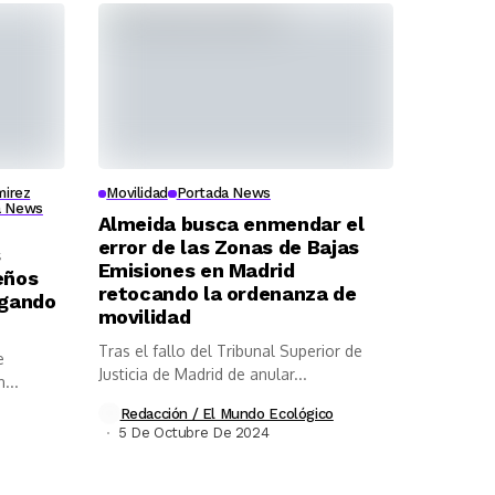
mirez
Movilidad
Portada News
a News
Almeida busca enmendar el
error de las Zonas de Bajas
s
Emisiones en Madrid
eños
retocando la ordenanza de
egando
movilidad
Tras el fallo del Tribunal Superior de
e
Justicia de Madrid de anular...
...
Redacción / El Mundo Ecológico
5 De Octubre De 2024