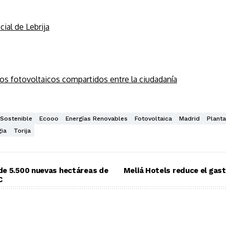
cial de Lebrija
os fotovoltaicos compartidos entre la ciudadanía
Sostenible
Ecooo
Energías Renovables
Fotovoltaica
Madrid
Planta
ia
Torija
de 5.500 nuevas hectáreas de
Meliá Hotels reduce el gas
C