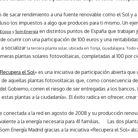
e sacar rendimiento a una fuente renovable como el Sol y a ha
luso los impuestos a algo que produces para ti mismo. Un eje
en distintos puntos de España que trabajan j
Ecooo
y
Som Energía
ede ocurrir con una participación de 100 euros y una rentabilid
 a socializar
la tercera planta solar, ubicada en Torija, Guadalajara. Todo 
imeras plantas solares fotovoltaicas, completadas al 100 por ci
Recupera el Sol
» es una iniciativa de participación abierta que
ía de aquellas plantas fotovoltaicas que, como consecuencia de 
el Gobierno, corren el riesgo de ser entregadas a los bancos. El
 estas plantas a la ciudadanía». El éxito radica en ofrecer, crear 
fue conectada a la red en agosto de 2008 y su producción renov
uivalente a la energía necesaria para 41 familias. Las dos plant
om Energía Madrid gracias a la iniciativa «Recupera el Sol» a