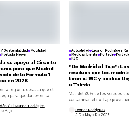
Y Sostenibilidad
Movilidad
Actualidad
Leonor Rodriguez Ra
Portada News
Medioambiente
Portada
Portad
RSC
da su apoyo al Circuito
“De Madrid al Tajo”: Lo
rama para que Madrid
residuos que los madril
 sede de la Fórmula 1
tiran al WC y acaban ll
ica en 2026
a Toledo
denta regional destaca que el
Más del 80% de los vertidos qu
llega para quedarse» en la...
contaminan el río Tajo provienen
ción / El Mundo Ecológico
Leonor Rodríguez
ses Ago
13 De Mayo De 2025