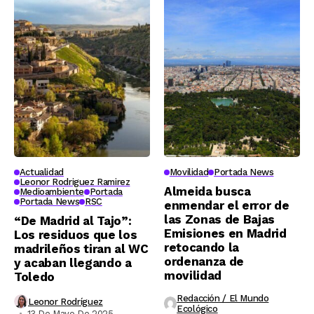
Actualidad
Movilidad
Portada News
Leonor Rodriguez Ramirez
Almeida busca
Medioambiente
Portada
Portada News
RSC
enmendar el error de
las Zonas de Bajas
“De Madrid al Tajo”:
Emisiones en Madrid
Los residuos que los
retocando la
madrileños tiran al WC
ordenanza de
y acaban llegando a
movilidad
Toledo
Redacción / El Mundo
Leonor Rodríguez
Ecológico
13 De Mayo De 2025