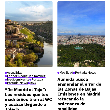
Actualidad
Movilidad
Portada News
Leonor Rodriguez Ramirez
Almeida busca
Medioambiente
Portada
Portada News
RSC
enmendar el error de
las Zonas de Bajas
“De Madrid al Tajo”:
Emisiones en Madrid
Los residuos que los
retocando la
madrileños tiran al WC
ordenanza de
y acaban llegando a
movilidad
Toledo