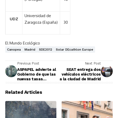
Universidad de
UDZ
Zaragoza (España)
30
El Mundo Ecológico
Canopea
Madrid
SDE2012
Solar DEcathlon Europe
Previous Post
Next Post
ASPAPEL advierte al
SEAT entrega dos
Gobierno de que las
vehículos eléctricos
nuevas tasas
a la ciudad de Madrid
energéticas
“golpean” la
Related Articles
competitividad