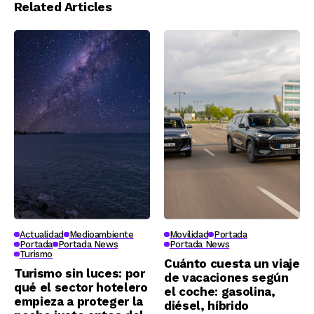
Related Articles
las V Jornadas
arizónicas
Salvemos el Suelo
Actualidad
Medioambiente
Movilidad
Portada
Portada
Portada News
Portada News
Turismo
Cuánto cuesta un viaje
Turismo sin luces: por
de vacaciones según
qué el sector hotelero
el coche: gasolina,
empieza a proteger la
diésel, híbrido