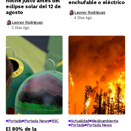
noche justo antes del
enchufable o eléctrico
eclipse solar del 12 de
agosto
Leonor Rodríguez
4 Días Ago
Leonor Rodríguez
3 Días Ago
Portada
Portada News
RSC
Actualidad
Medioambiente
Portada
Portada News
El 80% de la