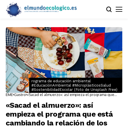
rograma de educación ambiental
#EducaciónAmbiental #MicroplásticosSalud
#SostenibilidadEscolar (Foto de Unsplash Free)
EME
Gastro
«Sacad el almuerzo»: así empieza el programa que
está cambiando la relación de los niños madrileños
con el plástico
«Sacad el almuerzo»: así
empieza el programa que está
cambiando la relación de los