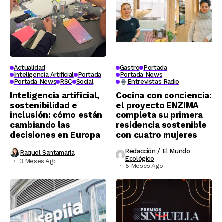
Actualidad
Gastro
Portada
Inteligencia Artificial
Portada
Portada News
Portada News
RSC
Social
Entrevistas Radio
Inteligencia artificial,
Cocina con conciencia:
sostenibilidad e
el proyecto ENZIMA
inclusión: cómo están
completa su primera
cambiando las
residencia sostenible
decisiones en Europa
con cuatro mujeres
Redacción / El Mundo
Raquel Santamaría
Ecológico
3 Meses Ago
5 Meses Ago