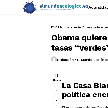
Actualida
EME
Medioambiente
Obama quiere reac
Obama quiere 
tasas “verdes
Redacción / El Mundo Ecológic
Share
La Casa Bla
política ene
El presidente de los Estad