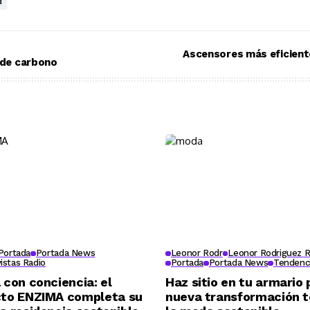
d
a de carbono
Portada
Portada News
Leonor Rodr
Leonor Rodriguez R
vistas Radio
Portada
Portada News
Tendenc
 con conciencia: el
Haz sitio en tu armario 
cto ENZIMA completa su
nueva transformación te