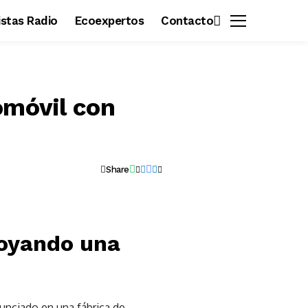
vistas Radio
Ecoexpertos
Contacto
omóvil con
Share
poyando una
unciado en una fábrica de