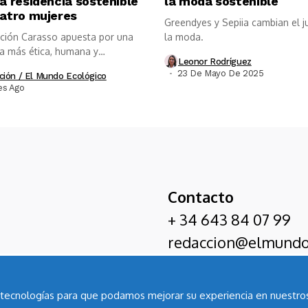
a residencia sostenible
la moda sostenible
atro mujeres
Greendyes y Sepiia cambian el 
ción Carasso apuesta por una
la moda.
ía más ética, humana y
Leonor Rodríguez
tida...
23 De Mayo De 2025
ción / El Mundo Ecológico
es Ago
Contacto
+ 34 643 84 07 99
redaccion@elmundo
as tecnologías para que podamos mejorar su experiencia en nuestros