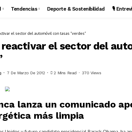
d
Tendencias
Deporte & Sostenibilidad
🎙️ Entre
tivar el sector del automóvil con tasas “verdes”
reactivar el sector del aut
”
o
7 De Marzo De 2012
2 Mins Read
370 Views
nca lanza un comunicado a
rgética más limpia
os Unidos y futuro candidato presidencial Barack Obama, ha an