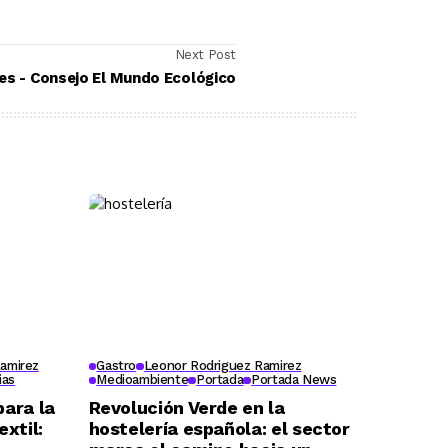
Next Post
Ascensores más eficientes - Consejo El Mundo Ecológico
amirez
Gastro
Leonor Rodriguez Ramirez
ias
Medioambiente
Portada
Portada News
para la
Revolución Verde en la
xtil:
hostelería española: el sector