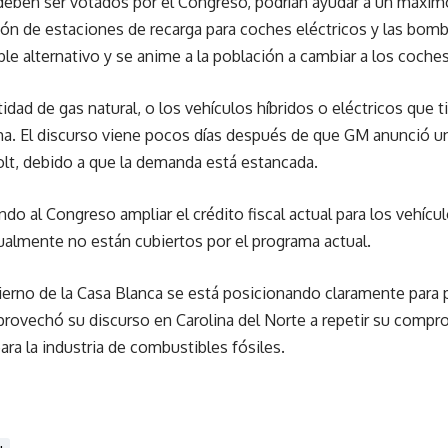
 deben ser votados por el Congreso, podrían ayudar a un máxim
ión de estaciones de recarga para coches eléctricos y las bom
le alternativo y se anime a la población a cambiar a los coches
ntidad de gas natural, o los vehículos híbridos o eléctricos que t
bama. El discurso viene pocos días después de que GM anunció 
lt, debido a que la demanda está estancada.
o al Congreso ampliar el crédito fiscal actual para los vehíc
tualmente no están cubiertos por el programa actual.
erno de la Casa Blanca se está posicionando claramente para
rovechó su discurso en Carolina del Norte a repetir su compr
ara la industria de combustibles fósiles.