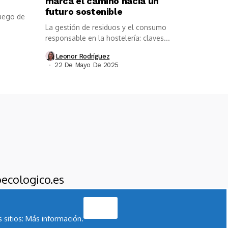
marca el camino hacia un
futuro sostenible
juego de
La gestión de residuos y el consumo
responsable en la hostelería: claves...
Leonor Rodríguez
22 De Mayo De 2025
ecologico.es
Acepto
 sitios:
Más información.