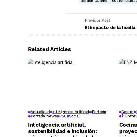
Barack Obama
Sostenibilida
Previous Post
El impacto de la huell
Related Articles
Actualidad
Inteligencia Artificial
Portada
Gastro
Portada News
RSC
Social
🎙️ Entre
Inteligencia artificial,
Cocina
sostenibilidad e inclusión:
proye