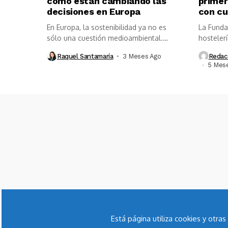
cómo están cambiando las
primer
decisiones en Europa
con cu
En Europa, la sostenibilidad ya no es
La Funda
sólo una cuestión medioambiental.
hosteler
Durante...
comprome
Raquel Santamaría
3 Meses Ago
Redac
5 Mes
Está página utiliza cookies y otr