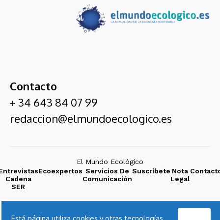
Contacto
+ 34 643 84 07 99
redaccion@elmundoecologico.es
El Mundo Ecológico
Entrevistas
Ecoexpertos
Servicios De
Suscríbete
Nota
Contact
Cadena
Comunicación
Legal
SER
Acepto
Está página utiliza cookies y otras tecnologías