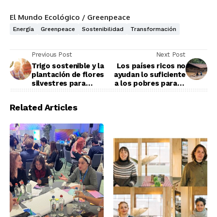
El Mundo Ecológico / Greenpeace
Energía
Greenpeace
Sostenibilidad
Transformación
Previous Post
Next Post
Trigo sostenible y la
Los países ricos no
plantación de flores
ayudan lo suficiente
silvestres para
a los pobres para la
incrementar la
adaptación climática
población de abejas
Related Articles