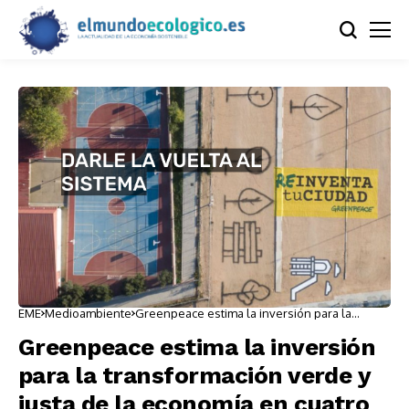
EME
Medioambiente
Greenpeace estima la inversión para la
transformación verde y justa de la economía
en cuatro años
Greenpeace estima la inversión
para la transformación verde y
justa de la economía en cuatro