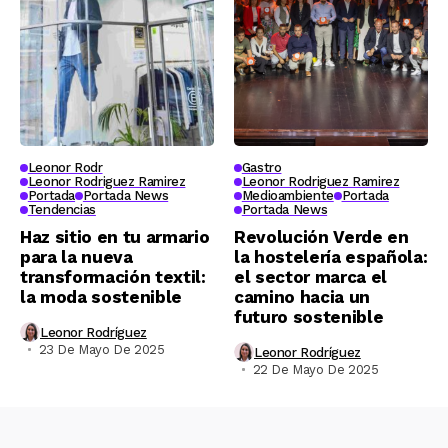
Leonor Rodr
Gastro
Leonor Rodriguez Ramirez
Leonor Rodriguez Ramirez
Portada
Portada News
Medioambiente
Portada
Tendencias
Portada News
Haz sitio en tu armario
Revolución Verde en
para la nueva
la hostelería española:
transformación textil:
el sector marca el
la moda sostenible
camino hacia un
futuro sostenible
Leonor Rodríguez
23 De Mayo De 2025
Leonor Rodríguez
22 De Mayo De 2025