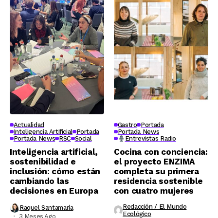
Actualidad
Gastro
Portada
Inteligencia Artificial
Portada
Portada News
Portada News
RSC
Social
Entrevistas Radio
Inteligencia artificial,
Cocina con conciencia:
sostenibilidad e
el proyecto ENZIMA
inclusión: cómo están
completa su primera
cambiando las
residencia sostenible
decisiones en Europa
con cuatro mujeres
Redacción / El Mundo
Raquel Santamaría
Ecológico
3 Meses Ago