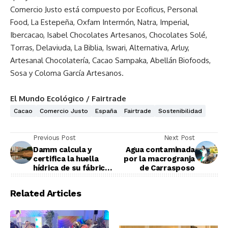
Comercio Justo está compuesto por Ecoficus, Personal
Food, La Estepeña, Oxfam Intermón, Natra, Imperial,
Ibercacao, Isabel Chocolates Artesanos, Chocolates Solé,
Torras, Delaviuda, La Biblia, Iswari, Alternativa, Arluy,
Artesanal Chocolatería, Cacao Sampaka, Abellán Biofoods,
Sosa y Coloma García Artesanos.
El Mundo Ecológico / Fairtrade
Cacao
Comercio Justo
España
Fairtrade
Sostenibilidad
Previous Post
Next Post
Damm calcula y
Agua contaminada
certifica la huella
por la macrogranja
hídrica de su fábrica
de Carrasposo
de El Prat de
Llobregat
Related Articles