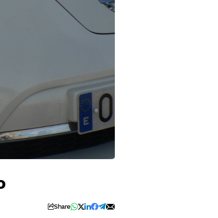
o
Share