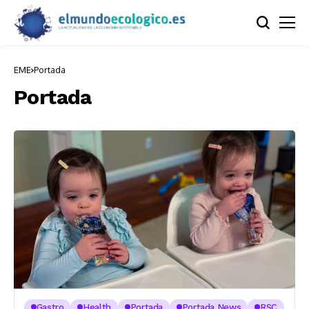
EME
Portada
Portada
Gastro
Health
Portada
Portada News
RSC