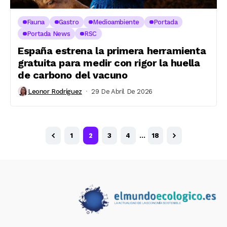
Fauna
Gastro
Medioambiente
Portada
Portada News
RSC
España estrena la primera herramienta
gratuita para medir con rigor la huella
de carbono del vacuno
Leonor Rodríguez
29 De Abril De 2026
1
2
3
4
…
18