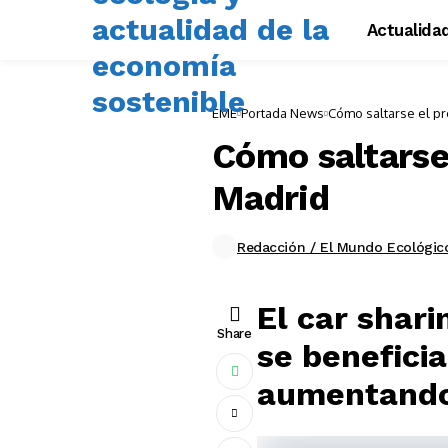
Actualida
EME
Portada News
Cómo saltarse el p
Cómo saltarse
Madrid
Redacción / El Mundo Ecológic
El car shari
Share
se benefici
aumentando