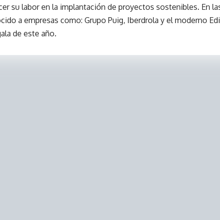
cer su labor en la implantación de proyectos sostenibles. En l
cido a empresas como: Grupo Puig, Iberdrola y el moderno Edifi
gala de este año.