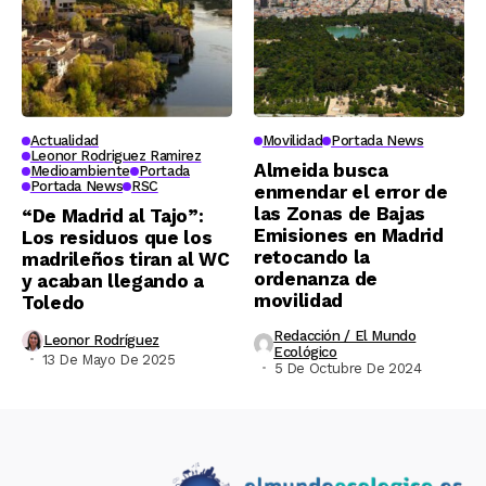
Actualidad
Movilidad
Portada News
Leonor Rodriguez Ramirez
Almeida busca
Medioambiente
Portada
Portada News
RSC
enmendar el error de
las Zonas de Bajas
“De Madrid al Tajo”:
Emisiones en Madrid
Los residuos que los
retocando la
madrileños tiran al WC
ordenanza de
y acaban llegando a
movilidad
Toledo
Redacción / El Mundo
Leonor Rodríguez
Ecológico
13 De Mayo De 2025
5 De Octubre De 2024