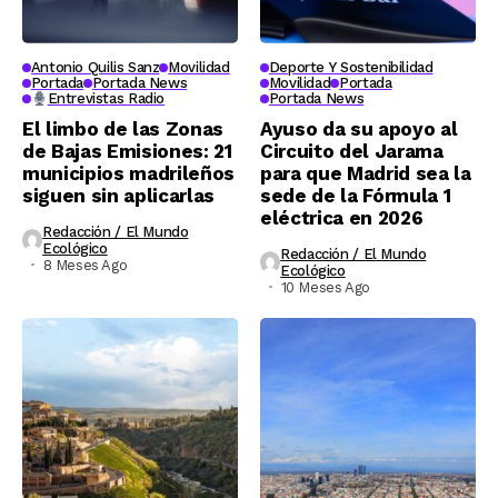
Antonio Quilis Sanz
Movilidad
Deporte Y Sostenibilidad
Portada
Portada News
Movilidad
Portada
Entrevistas Radio
Portada News
El limbo de las Zonas
Ayuso da su apoyo al
de Bajas Emisiones: 21
Circuito del Jarama
municipios madrileños
para que Madrid sea la
siguen sin aplicarlas
sede de la Fórmula 1
eléctrica en 2026
Redacción / El Mundo
Ecológico
Redacción / El Mundo
8 Meses Ago
Ecológico
10 Meses Ago