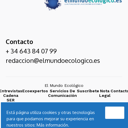
Contacto
+ 34 643 84 07 99
redaccion@elmundoecologico.es
El Mundo Ecológico
Entrevistas
Ecoexpertos
Servicios De
Suscríbete
Nota
Contact
Cadena
Comunicación
Legal
SER
Acepto
Está página utiliza cookies y otras tecnologías
para que podamos mejorar su experiencia en
nuestros sitios:
Más información.