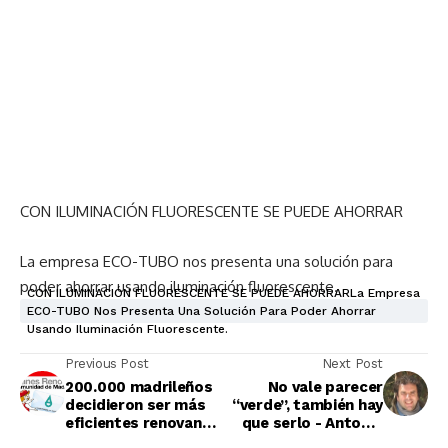
CON ILUMINACIÓN FLUORESCENTE SE PUEDE AHORRAR
La empresa ECO-TUBO nos presenta una solución para
poder ahorrar usando iluminación fluorescente.
CON ILUMINACIÓN FLUORESCENTE SE PUEDE AHORRARLa Empresa
ECO-TUBO Nos Presenta Una Solución Para Poder Ahorrar
Usando Iluminación Fluorescente.
Previous Post
Next Post
200.000 madrileños
No vale parecer
decidieron ser más
“verde”, también hay
eficientes renovando
que serlo - Antonio
sus calderas
Quilis