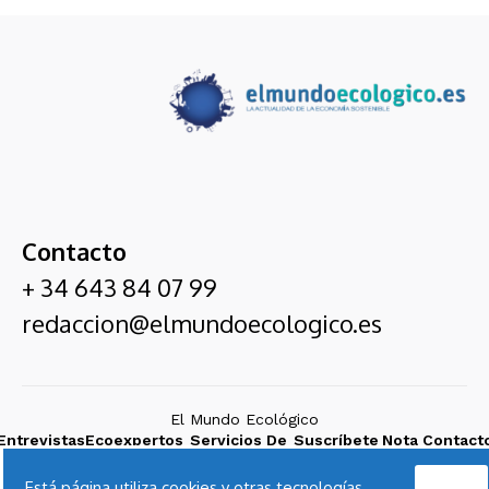
Contacto
+ 34 643 84 07 99
redaccion@elmundoecologico.es
El Mundo Ecológico
Entrevistas
Ecoexpertos
Servicios De
Suscríbete
Nota
Contact
Cadena
Comunicación
Legal
SER
Acepto
Está página utiliza cookies y otras tecnologías