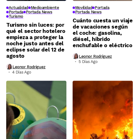
Actualidad
Medioambiente
Movilidad
Portada
Portada
Portada News
Portada News
Turismo
Cuánto cuesta un viaje
Turismo sin luces: por
de vacaciones según
qué el sector hotelero
el coche: gasolina,
empieza a proteger la
diésel, híbrido
noche justo antes del
enchufable o eléctrico
eclipse solar del 12 de
agosto
Leonor Rodríguez
5 Días Ago
Leonor Rodríguez
4 Días Ago