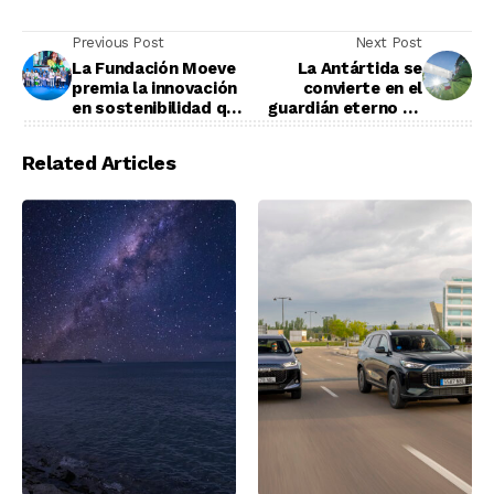
Previous Post
Next Post
La Fundación Moeve
La Antártida se
premia la innovación
convierte en el
en sostenibilidad que
guardián eterno de
impacta
núcleos de hielo
positivamente en la
milenarios
Related Articles
sociedad