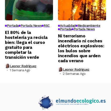
Portada
Portada News
RSC
Actualidad
Medioambiente
Portada
Portada News
El 80% de la
Ni terrorismo
hostelería ya recicla
incendiario ni coches
bien: llega el curso
eléctricos explosivos:
gratuito para
los bulos sobre
completar la
incendios que arden
transición verde
cada verano
Leonor Rodríguez
Leonor Rodríguez
1 Semana Ago
2 Semanas Ago