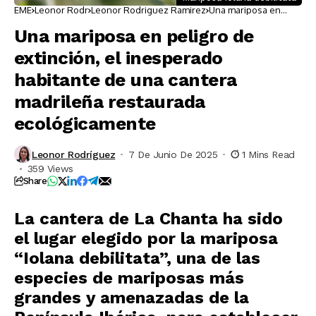
EME
Leonor Rodr
Leonor Rodriguez Ramirez
Una mariposa en
peligro de extinción,
el inesperado
Una mariposa en peligro de
habitante de una
cantera madrileña
extinción, el inesperado
restaurada
ecológicamente
habitante de una cantera
madrileña restaurada
ecológicamente
Leonor Rodríguez
7 De Junio De 2025
1 Mins Read
359 Views
Share
La
cantera de La Chanta
ha sido
el lugar elegido por la mariposa
“
Iolana debilitata
”
, una de las
especies de mariposas más
grandes y amenazadas de la