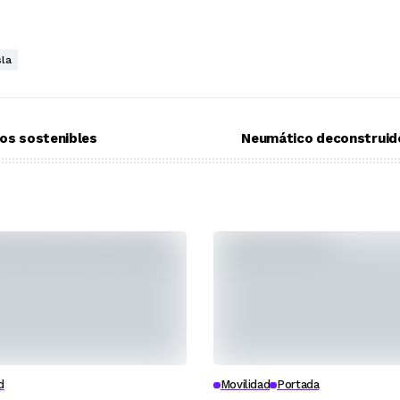
la
ios sostenibles
Neumático deconstruido
d
Movilidad
Portada