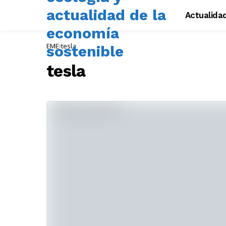
Actualida
EME
tesla
tesla