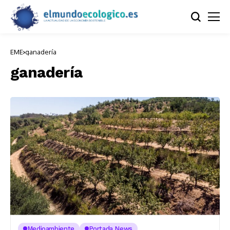
EME
ganadería
ganadería
Medioambiente
Portada News