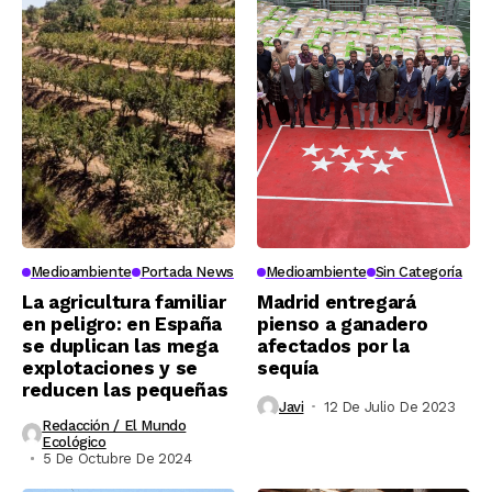
Medioambiente
Portada News
Medioambiente
Sin Categoría
La agricultura familiar
Madrid entregará
en peligro: en España
pienso a ganadero
se duplican las mega
afectados por la
explotaciones y se
sequía
reducen las pequeñas
Javi
12 De Julio De 2023
Redacción / El Mundo
Ecológico
5 De Octubre De 2024