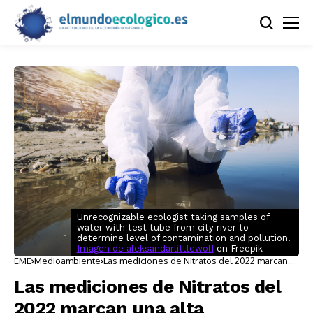
Unrecognizable ecologist taking samples of
water with test tube from city river to
determine level of contamination and pollution.
Imagen de aleksandarlittlewolf
en Freepik
EME
Medioambiente
Las mediciones de Nitratos del 2022 marcan
una alta contaminación en aguas
subterráneas
Las mediciones de Nitratos del
2022 marcan una alta