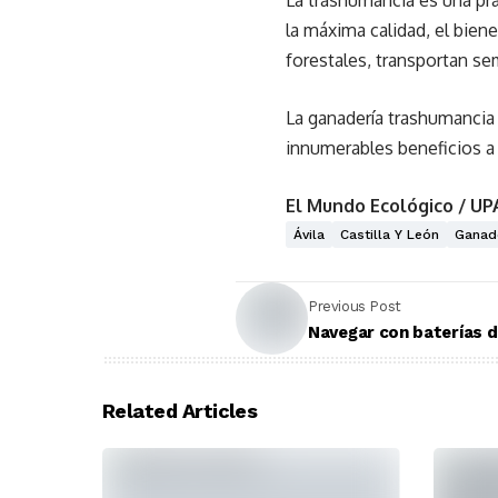
La trashumancia es una prá
la máxima calidad, el bien
forestales, transportan semi
La ganadería trashumancia 
innumerables beneficios a 
El Mun
do Ecológico / UP
Ávila
Castilla Y León
Ganad
Previous Post
Navegar con baterías de
Related Articles