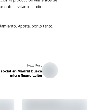
cción la producción alimentos de
humantes evitan incendios
amiento. Aporta, por lo tanto,
Next Post
 social en Madrid busca
microfinanciación