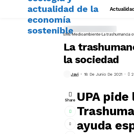
Actualida
EME
Medioambiente
La trashumancia o
La trashumanc
la sociedad
Javi
18 De Junio De 2021
2
UPA pide 
Share
Trashuman
ayuda esp