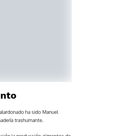
ento
 galardonado ha sido Manuel
nadería trashumante.