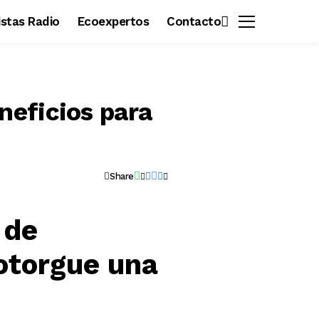
vistas Radio
Ecoexpertos
Contacto
neficios para
Share
 de
otorgue una