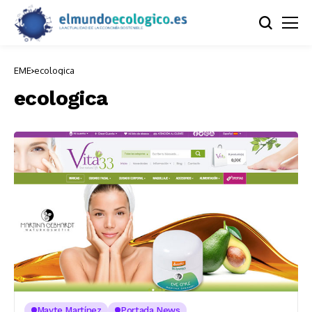
EME
ecologica
ecologica
Mayte Martínez
Portada News