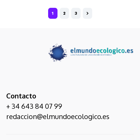
1
2
3
Contacto
+ 34 643 84 07 99
redaccion@elmundoecologico.es