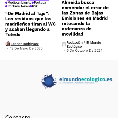
Almeida busca
Medioambiente
Portada
Portada News
RSC
enmendar el error de
las Zonas de Bajas
“De Madrid al Tajo”:
Emisiones en Madrid
Los residuos que los
retocando la
madrileños tiran al WC
ordenanza de
y acaban llegando a
movilidad
Toledo
Redacción / El Mundo
Leonor Rodríguez
Ecológico
13 De Mayo De 2025
5 De Octubre De 2024
Contacto