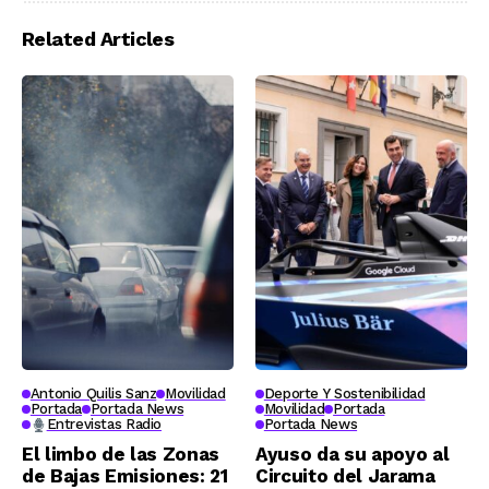
Related Articles
Antonio Quilis Sanz
Movilidad
Deporte Y Sostenibilidad
Portada
Portada News
Movilidad
Portada
Entrevistas Radio
Portada News
El limbo de las Zonas
Ayuso da su apoyo al
de Bajas Emisiones: 21
Circuito del Jarama