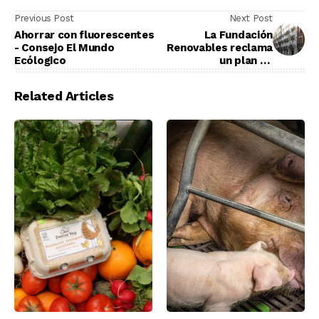
Previous Post
Next Post
Ahorrar con fluorescentes
La Fundación
- Consejo El Mundo
Renovables reclama
Ecólogico
un plan de
rehabilitación
energética de
Related Articles
edificios