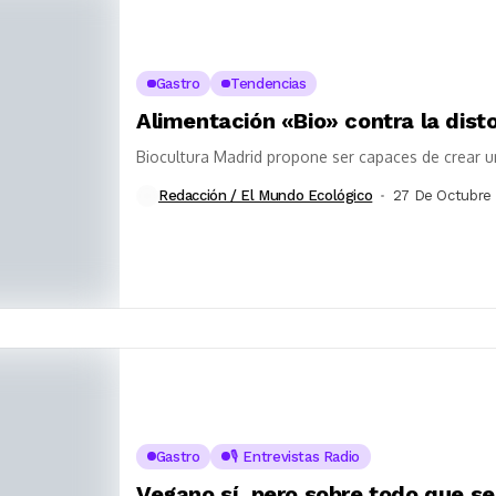
Gastro
Tendencias
Alimentación «Bio» contra la dist
Biocultura Madrid propone ser capaces de crear 
Redacción / El Mundo Ecológico
27 De Octubre
Gastro
🎙️ Entrevistas Radio
Vegano sí, pero sobre todo que se