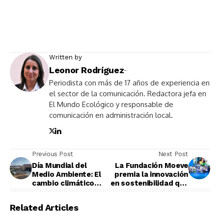
Written by
Leonor Rodríguez
-
Periodista con más de 17 años de experiencia en
el sector de la comunicación. Redactora jefa en
El Mundo Ecológico y responsable de
comunicación en administración local.
Previous Post
Next Post
Día Mundial del
La Fundación Moeve
Medio Ambiente: El
premia la innovación
cambio climático
en sostenibilidad que
eleva hasta 30
impacta
grados las
positivamente en la
Related Articles
temperaturas de las
sociedad
aulas españolas