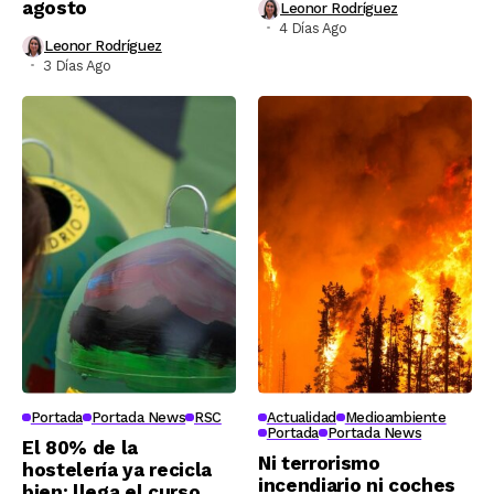
agosto
Leonor Rodríguez
4 Días Ago
Leonor Rodríguez
3 Días Ago
Portada
Portada News
RSC
Actualidad
Medioambiente
Portada
Portada News
El 80% de la
Ni terrorismo
hostelería ya recicla
incendiario ni coches
bien: llega el curso