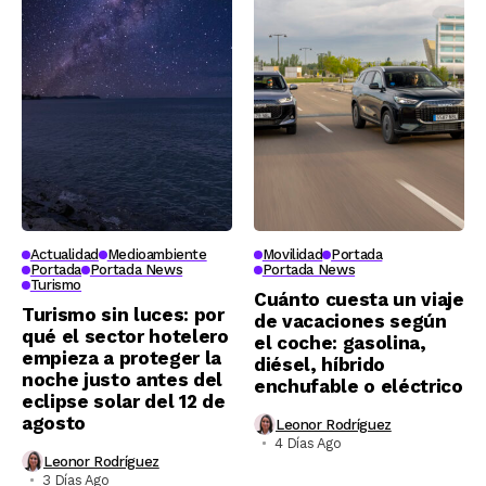
Actualidad
Medioambiente
Movilidad
Portada
Portada
Portada News
Portada News
Turismo
Cuánto cuesta un viaje
Turismo sin luces: por
de vacaciones según
qué el sector hotelero
el coche: gasolina,
empieza a proteger la
diésel, híbrido
noche justo antes del
enchufable o eléctrico
eclipse solar del 12 de
agosto
Leonor Rodríguez
4 Días Ago
Leonor Rodríguez
3 Días Ago