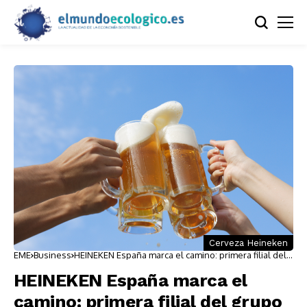
Cerveza Heineken
EME
Business
HEINEKEN España marca el camino: primera filial del
grupo en lograr el 100% de energías renovables en
su producción
HEINEKEN España marca el
camino: primera filial del grupo