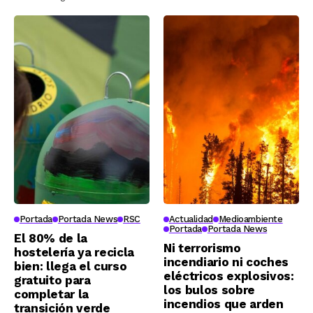
Portada
Portada News
RSC
Actualidad
Medioambiente
Portada
Portada News
El 80% de la
Ni terrorismo
hostelería ya recicla
incendiario ni coches
bien: llega el curso
eléctricos explosivos:
gratuito para
los bulos sobre
completar la
incendios que arden
transición verde