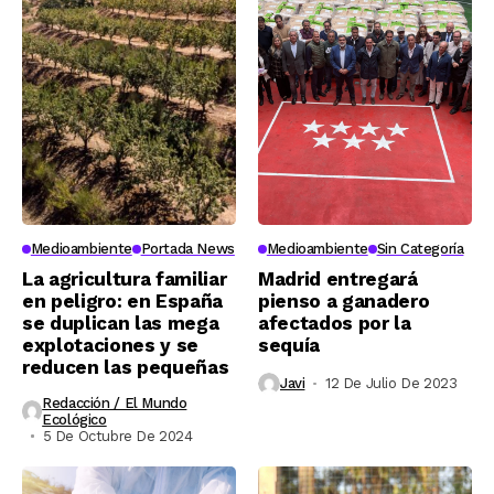
Medioambiente
Portada News
Medioambiente
Sin Categoría
La agricultura familiar
Madrid entregará
en peligro: en España
pienso a ganadero
se duplican las mega
afectados por la
explotaciones y se
sequía
reducen las pequeñas
Javi
12 De Julio De 2023
Redacción / El Mundo
Ecológico
5 De Octubre De 2024