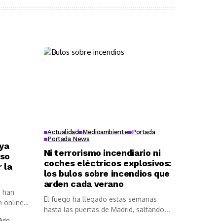
Actualidad
Medioambiente
Portada
Portada News
 ya
Ni terrorismo incendiario ni
rso
coches eléctricos explosivos:
 la
los bulos sobre incendios que
arden cada verano
a han
El fuego ha llegado estas semanas
 online,
hasta las puertas de Madrid, saltando...
Ago