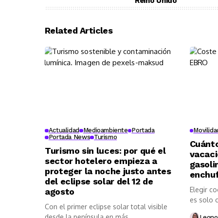
Reino Unido
Related Articles
Actualidad
Medioambiente
Portada
Movilida
Portada News
Turismo
Cuánto
Turismo sin luces: por qué el
vacaci
sector hotelero empieza a
gasolin
proteger la noche justo antes
enchuf
del eclipse solar del 12 de
Elegir c
agosto
es solo c
Con el primer eclipse solar total visible
desde la península en más...
Leono