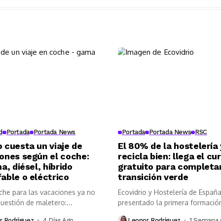
d
Portada
Portada News
Portada
Portada News
RSC
 cuesta un viaje de
El 80% de la hostelería
ones según el coche:
recicla bien: llega el cu
a, diésel, híbrido
gratuito para completar
able o eléctrico
transición verde
oche para las vacaciones ya no
Ecovidrio y Hostelería de Españ
uestión de maletero:...
presentado la primera formación
gratuita...
r Rodríguez
4 Días Ago
Leonor Rodríguez
1 Semana 