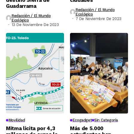
Guadarrama
Redacción / El Mundo
Ecológico
Redacción / El Mundo
7 De Noviembre De 2023
Ecológico
13 De Noviembre De 2023
Movilidad
Ecogadget
Sin Categoría
Mitma licita por 4,3
Más de 5.000