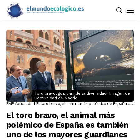
Toro bravo, guardián de la diversidad. Imagen de
Comunidad de Madrid
EME
Actualidad
El toro bravo, el animal más polémico de España es
también uno de los mayores guardianes de la
biodiversidad
El toro bravo, el animal más
polémico de España es también
uno de los mayores guardianes