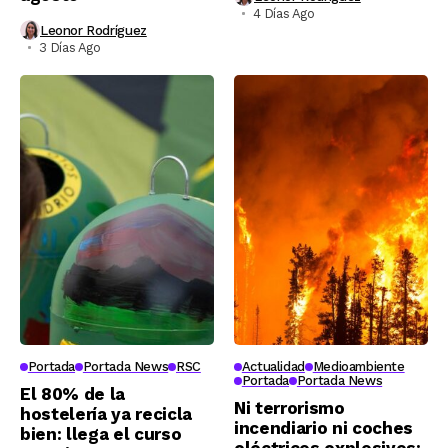
4 Días Ago
Leonor Rodríguez
3 Días Ago
Portada
Portada News
RSC
Actualidad
Medioambiente
Portada
Portada News
El 80% de la
Ni terrorismo
hostelería ya recicla
incendiario ni coches
bien: llega el curso