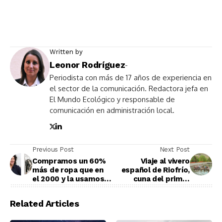
Written by
Leonor Rodríguez
-
Periodista con más de 17 años de experiencia en
el sector de la comunicación. Redactora jefa en
El Mundo Ecológico y responsable de
comunicación en administración local.
Previous Post
Next Post
Compramos un 60%
Viaje al vivero
más de ropa que en
español de Riofrío,
el 2000 y la usamos
cuna del primer
la mitad: 'Shopping
caviar ecológico del
detox' revela el
mundo
Related Articles
porqué