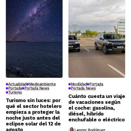
Actualidad
Medioambiente
Movilidad
Portada
Portada
Portada News
Portada News
Turismo
Cuánto cuesta un viaje
Turismo sin luces: por
de vacaciones según
qué el sector hotelero
el coche: gasolina,
empieza a proteger la
diésel, híbrido
noche justo antes del
enchufable o eléctrico
eclipse solar del 12 de
agosto
Leonor Rodríguez