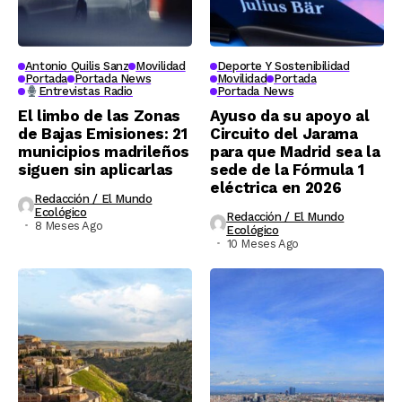
Antonio Quilis Sanz
Movilidad
Deporte Y Sostenibilidad
Portada
Portada News
Movilidad
Portada
Entrevistas Radio
Portada News
El limbo de las Zonas
Ayuso da su apoyo al
de Bajas Emisiones: 21
Circuito del Jarama
municipios madrileños
para que Madrid sea la
siguen sin aplicarlas
sede de la Fórmula 1
eléctrica en 2026
Redacción / El Mundo
Ecológico
Redacción / El Mundo
8 Meses Ago
Ecológico
10 Meses Ago