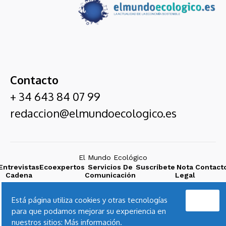
Contacto
+ 34 643 84 07 99
redaccion@elmundoecologico.es
El Mundo Ecológico
Entrevistas
Ecoexpertos
Servicios De
Suscríbete
Nota
Contact
Cadena
Comunicación
Legal
SER
Acepto
Está página utiliza cookies y otras tecnologías
para que podamos mejorar su experiencia en
nuestros sitios:
Más información.