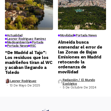
Actualidad
Movilidad
Portada News
Leonor Rodriguez Ramirez
Almeida busca
Medioambiente
Portada
Portada News
RSC
enmendar el error de
las Zonas de Bajas
“De Madrid al Tajo”:
Emisiones en Madrid
Los residuos que los
retocando la
madrileños tiran al WC
ordenanza de
y acaban llegando a
movilidad
Toledo
Redacción / El Mundo
Leonor Rodríguez
Ecológico
13 De Mayo De 2025
5 De Octubre De 2024