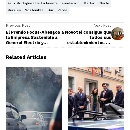
Felix Rodriguez De La Fuente
Fundación
Madrid
Norte
Rurales
Sostenible
Sur
Verde
Previous Post
Next Post
El Premio Focus-Abengoa a
Novotel consigue que
la Empresa Sostenible a
todos sus
General Electric y
establecimientos de
Rodamientos Bulnes
la Península Ibérica
obtengan
Related Articles
certificación
ambiental