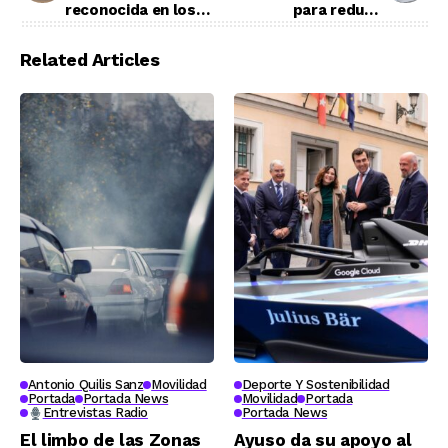
reconocida en los
para reducir
premios “Alimentos
consumo de sus
de España 2011”
vehículos
Related Articles
Antonio Quilis Sanz
Movilidad
Deporte Y Sostenibilidad
Portada
Portada News
Movilidad
Portada
Entrevistas Radio
Portada News
El limbo de las Zonas
Ayuso da su apoyo al