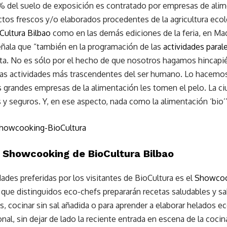
0% del suelo de exposición es contratado por empresas de ali
tos frescos y/o elaborados procedentes de la agricultura eco
Cultura Bilbao
como en las demás ediciones de la feria, en Madr
eñala que “también en la programación de las
actividades paral
ta. No es sólo por el hecho de que nosotros hagamos hincapié en
las actividades más trascendentes del ser humano. Lo hacemos c
s grandes empresas de la alimentación les tomen el pelo. La c
y seguros. Y, en ese aspecto, nada como la alimentación ‘bio’”
l Showcooking de BioCultura Bilbao
dades preferidas por los visitantes de BioCultura es el
Showcoo
 que distinguidos eco-chefs prepararán recetas saludables y sa
, cocinar sin sal añadida o para aprender a elaborar helados e
onal, sin dejar de lado la reciente entrada en escena de la coci