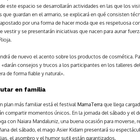
de este espacio se desarrollarán actividades en las que los vis
 que guardan en el armario, se explicará en qué consisten téc
apostado por una forma de hacer moda que es respetuosa con 
e vestir y se presentarán iniciativas que nacen para aunar fuerz
Rioja.
ndrá de nuevo el acento sobre los productos de cosmética. Par
«darán consejos y trucos a los participantes en los talleres de
ra de forma fiable y natural».
rutar en familia
 plan más familiar está el festival
MamaTerra
que llega cargad
 compartir momentos únicos. En la jornada del sábado y el 
yoga con Naiara Mandaluniz, una buena ocasión para moverse, res
ñana del sábado, el mago Asier Kidam presentará su espectáculo
ilias, el asombro y el humor sutil están garantizados.