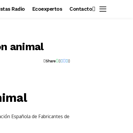
vistas Radio
Ecoexpertos
Contacto
ón animal
Share
nimal
ación Española de Fabricantes de