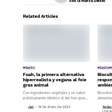
con la marca Diesel
Related Articles
Gastro
Gastro
Fuah, la primera alternativa
Biocul
hiperrealista y vegana al foie
respon
gras animal
ambie
Con ingredientes vegetales y un sabor
Biocultur
prácticamente idéntico al del foie gras...
alimenta
Javi
18 De Enero De 2023
Redac
1 De 