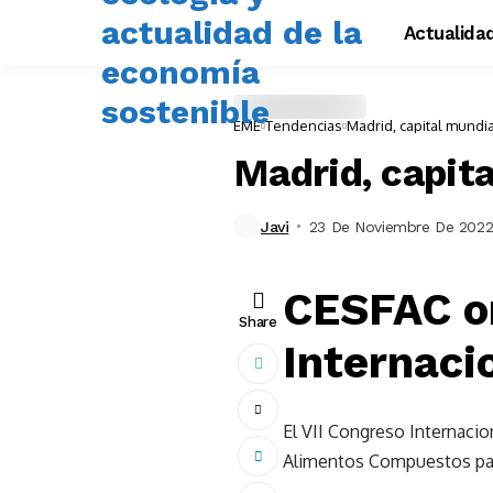
Actualida
EME
Tendencias
Madrid, capital mundia
Madrid, capit
Javi
23 De Noviembre De 202
CESFAC or
Share
Internaci
El VII Congreso Internacio
Alimentos Compuestos par