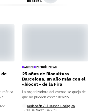
costera
Gastro
Portada News
 de
25 años de Biocultura
Barcelona, un año más con el
«biocot» de la Fira
climática
La organizadora del evento se queja de
ble
que no pueden crecer debido...
022
Redacción / El Mundo Ecológico
18 De Marzo De 2018